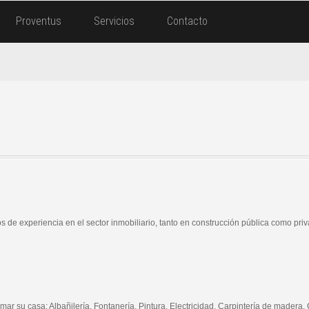
Proventus
Servicios
Contacto
e experiencia en el sector inmobiliario, tanto en construcción pública como priv
mar su casa: Albañilería, Fontanería, Pintura, Electricidad, Carpintería de madera,