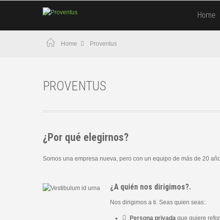
Home
Home
Proventus
PROVENTUS
¿Por qué elegirnos?
Somos una empresa nueva, pero con un equipo de más de 20 años d
¿A quién nos dirigimos?.
Nos dirigimos a ti. Seas quien seas:.
Persona privada
que quiere refor