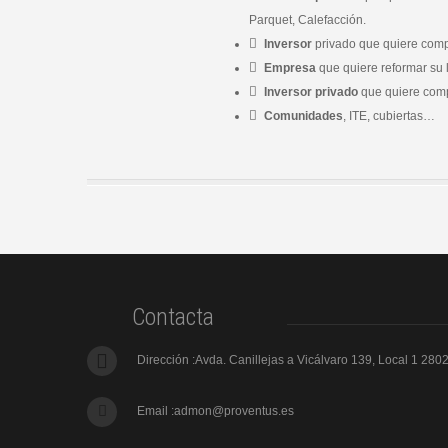
Parquet, Calefacción.
Inversor
privado que quiere compra
Empresa
que quiere reformar su l
Inversor privado
que quiere compr
Comunidades
, ITE, cubiertas…
Contacta
Dirección :Avda. Canillejas a Vicálvaro 139, Local 1 2
Email :
admon@proventus.es