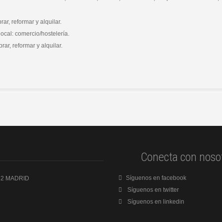
r, reformar y alquilar.
ocal: comercio/hostelería.
ar, reformar y alquilar.
Conecta con noso
Síguenos en facebook
8022 MADRID
Síguenos en twitter
Síguenos en linkedin